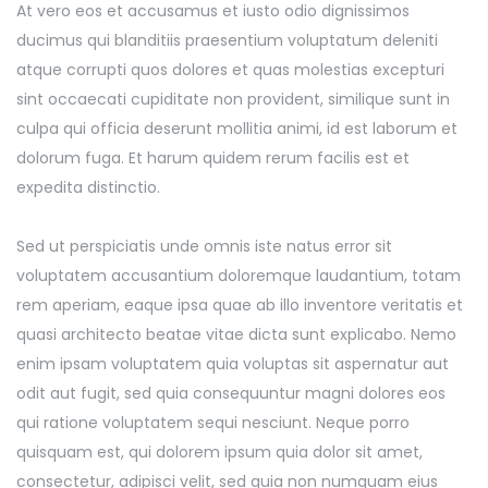
At vero eos et accusamus et iusto odio dignissimos
ducimus qui blanditiis praesentium voluptatum deleniti
atque corrupti quos dolores et quas molestias excepturi
sint occaecati cupiditate non provident, similique sunt in
culpa qui officia deserunt mollitia animi, id est laborum et
dolorum fuga. Et harum quidem rerum facilis est et
expedita distinctio.
Sed ut perspiciatis unde omnis iste natus error sit
voluptatem accusantium doloremque laudantium, totam
rem aperiam, eaque ipsa quae ab illo inventore veritatis et
quasi architecto beatae vitae dicta sunt explicabo. Nemo
enim ipsam voluptatem quia voluptas sit aspernatur aut
odit aut fugit, sed quia consequuntur magni dolores eos
qui ratione voluptatem sequi nesciunt. Neque porro
quisquam est, qui dolorem ipsum quia dolor sit amet,
consectetur, adipisci velit, sed quia non numquam eius