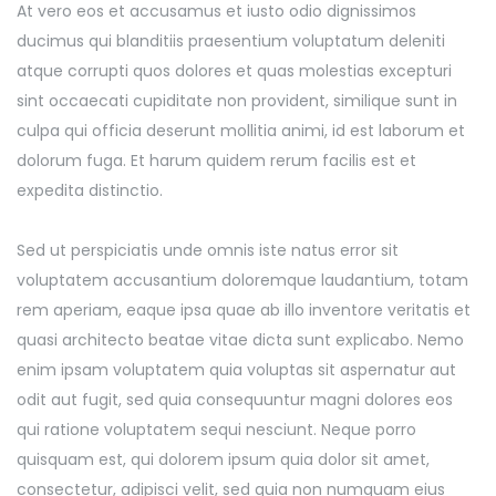
At vero eos et accusamus et iusto odio dignissimos
ducimus qui blanditiis praesentium voluptatum deleniti
atque corrupti quos dolores et quas molestias excepturi
sint occaecati cupiditate non provident, similique sunt in
culpa qui officia deserunt mollitia animi, id est laborum et
dolorum fuga. Et harum quidem rerum facilis est et
expedita distinctio.
Sed ut perspiciatis unde omnis iste natus error sit
voluptatem accusantium doloremque laudantium, totam
rem aperiam, eaque ipsa quae ab illo inventore veritatis et
quasi architecto beatae vitae dicta sunt explicabo. Nemo
enim ipsam voluptatem quia voluptas sit aspernatur aut
odit aut fugit, sed quia consequuntur magni dolores eos
qui ratione voluptatem sequi nesciunt. Neque porro
quisquam est, qui dolorem ipsum quia dolor sit amet,
consectetur, adipisci velit, sed quia non numquam eius